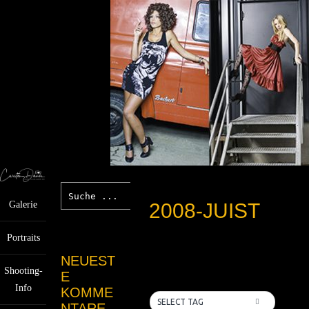
2008-JUIST
Galerie
Portraits
NEUEST
Shooting-
E
Info
KOMME
SELECT TAG
NTARE