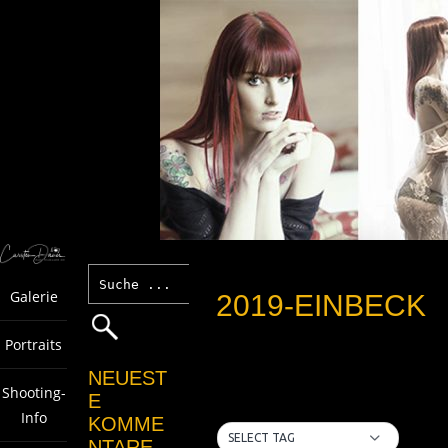
Galerie
2019-EINBECK
Portraits
NEUEST
Shooting-
E
Info
KOMME
SELECT TAG
NTARE